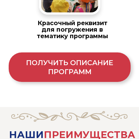
Отвлечение от гаджетов
Наша программа учитывает
интересы современных детей.
Это яркие, необычные мастер-
классы и активности. Вместе мы
обсуждаем актуальные темы,
поддерживаем увлечения
ребят.
Новые хобби, положительные
эмоции и впечатления - это
лучше, чем гаджеты.