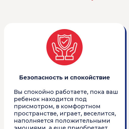
Общение со сверстниками
Нет - скуке и компьютерным
играм летом нон-стоп! Да -
встрече с новым друзьями и
позитивному общению. Все для
того, чтобы Ваш ребенок стал
более уверенным и
коммуникабельным.
Здоровое питание
Сбалансированное меню с
учётом индивидуальных