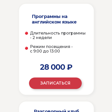
Нажимая кнопку «Получить описание программ», я
даю согласие на
обработку своих персональных
данных
,
согласие на обработку данных Яндекс
Программы на
Метрики
и
top.mail.ru
.
Ознакомиться с
Политикой конфиденциальности
английском языке
персональных данных
.
Длительность программы
- 2 недели
Режим посещения -
с 9:00 до 13:00
28 000 ₽
ЗАПИСАТЬСЯ
Разговорный клуб