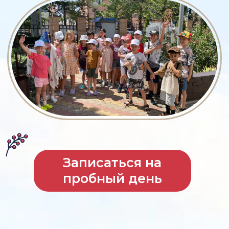
Записаться на
пробный день
1
Насыщенная, уникальная
программа, адаптированная
под возраст
2
Профессиональные
педагоги
3
Ежедневные фото и видео
4
Развитие социальных
навыков через игру