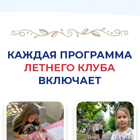
спортивные игры
познавательные
на свежем воздухе
мастер-классы
Самостоятельные
Экскурсии
проекты и работа
(включены
в команде
в стоимость)
Тематические
Свободные игры
квесты и
по душе