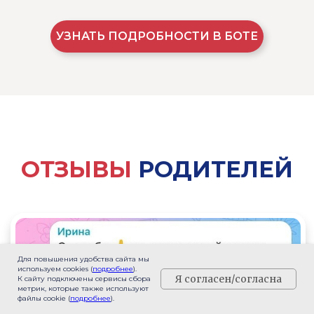
УЗНАТЬ ПОДРОБНОСТИ В БОТЕ
Наши соц сети:
Телефон:
Для повышения удобства сайта мы
используем cookies (
подробнее
).
8 (989) 120-57-30
Я согласен/согласна
К сайту подключены сервисы сбора
метрик, которые также используют
Адрес:
файлы cookie (
подробнее
).
ул. Железнодорожная, д. 2/1, Краснодар