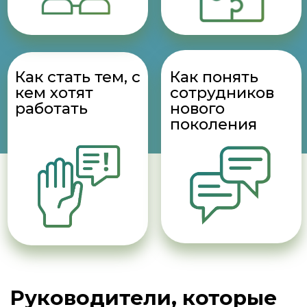
удержанием и найма
сильных сотрудников:
Вынуждены сталкиваться
с постоянной текучкой
кадров
Вовлечены в бизнес,
потому что приходится
постоянно обучать
новичков
Не растут и не имеют
возможностей
масштабироваться
Руководители,
которые создают
систему удержания и
найма: