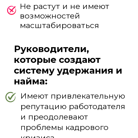
мастер-классе:
Что происходит на рынке
труда, чем обусловлен
кадровый кризис
Нюансы системы найма,
которые позволяют
отбирать не первых
"условно годных", а тех,
кому резонируют
ценности компании
Как сотрудники нового
поколения выбирают себе
работодателя, и в чем
отличия от тех, с кем мы
работали раньше
Избегаете типичных