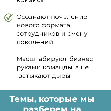
ошибок при проведении
ретроспективы
Как изменилась парадигма
работы с командами за
последнее десятилетие
Как выстроить систему
удержания в малом
бизнесе, когда нет
ресурсов на большие
оклады
Регистрируйтесь на
БЕСПЛАТНЫЙ
мастер-класс
и получите подарок -
"Этический кодекс
компании на примере
школы английского языка