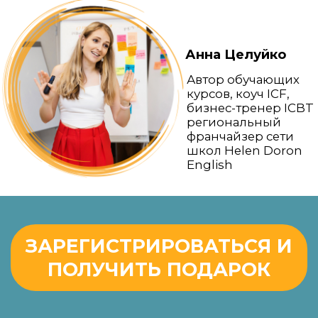
франчайзер сети
школ Helen Doron
English
ЗАРЕГИСТРИРОВАТЬСЯ И
ПОЛУЧИТЬ ПОДАРОК
Зарегистрируйтесь
и
получите
подарок
"Этический кодекс
компании на
примере школы
английского языка
Helen Doron"
Как нанимать,
Как
управлять и
удерживать
мотивировать
сильных людей