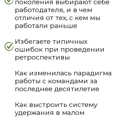
Анна Целуйко
Региональный франчайзер
сети школ Helen Doron English,
куратор 15 центров
Владелец и руководитель
собственных языковых
центров с 2011
Коуч ICF, бизнес-тренер ICBT
Спикер профильных
конференций: "Яркие МЫ", "
От нуля", Trendy English,
Эдьюкейтор и др.