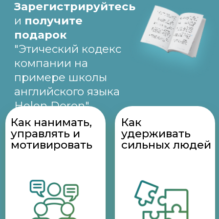
Как стать тем, с
Как понять
кем хотят
сотрудников
работать
нового
поколения
Руководители, которые
НЕ задумываются над
созданием системы