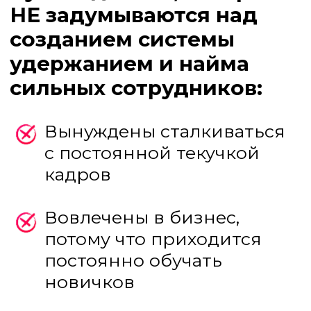
Имеют привлекательную
репутацию работодателя
и преодолевают
проблемы кадрового
кризиса
Осознают появление
нового формата
сотрудников и смену
поколений
Масштабируют бизнес
руками команды, а не
"затыкают дыры"
Темы, которые мы
разберем на